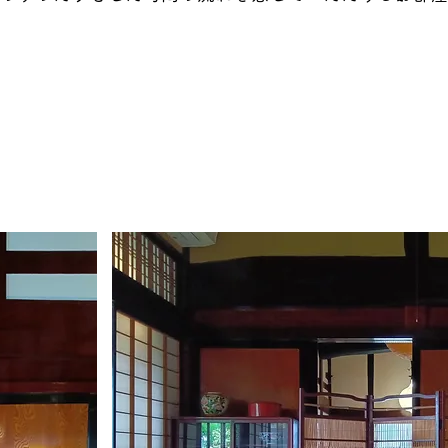
Room0
​10畳和室 1～2名様